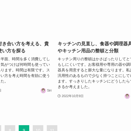
付き合い方を考える、貴
キッチンの見直し、食器や調理器
使い方を探る
やキッチン用品の整頓と分類
な半面、時間を多く消費してし
キッチン周りの整頓はかさばったりしてと
。気がつけば何時間も使ってい
もしにくいです。お客様用や専用の器や調
あります。時間は有限です。ス
器具を用意すると膨大な量になります。私
合い方を考え時間を有効に使う
汎用性のあるもので少なく持つことにして
した。
ます。すっきりしたキッチンにどうしたら
きるか考えました。
日
Siri
2022年10月9日
8
9
10
11