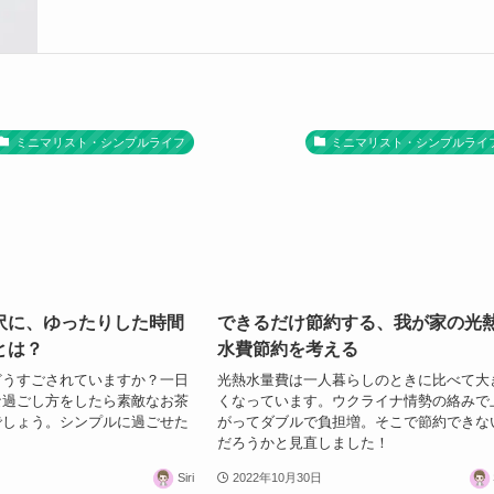
ミニマリスト・シンプルライフ
ミニマリスト・シンプルライ
沢に、ゆったりした時間
できるだけ節約する、我が家の光
とは？
水費節約を考える
どうすごされていますか？一日
光熱水量費は一人暮らしのときに比べて大
な過ごし方をしたら素敵なお茶
くなっています。ウクライナ情勢の絡みで
でしょう。シンプルに過ごせた
がってダブルで負担増。そこで節約できな
。
だろうかと見直しました！
Siri
2022年10月30日