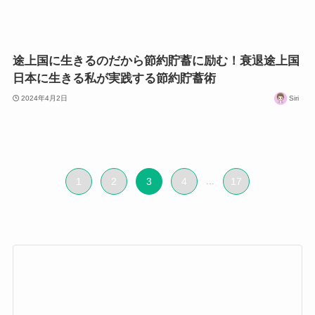
途上国に生きるのだから節約貯蓄に励む！衰退途上国
日本に生きる私が実践する節約貯蓄術
2024年4月2日
Siri
1
2
3
4
...
17