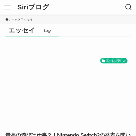
Siriブログ
ホーム
エッセイ
エッセイ
– tag –
暮らしの楽しみ
最高の遊びは仕事？！Nintendo Switch2の発表を聞い