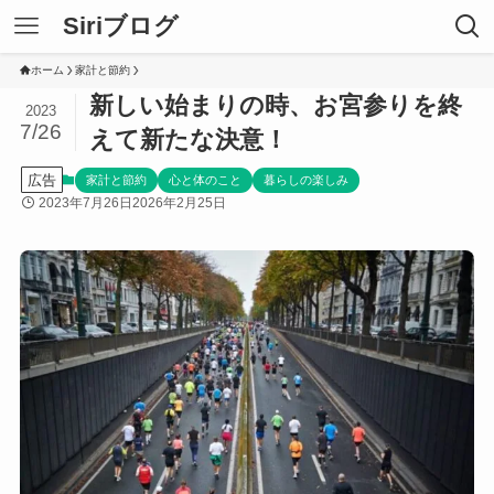
Siriブログ
ホーム
家計と節約
新しい始まりの時、お宮参りを終
2023
7/26
えて新たな決意！
広告
家計と節約
心と体のこと
暮らしの楽しみ
2023年7月26日
2026年2月25日