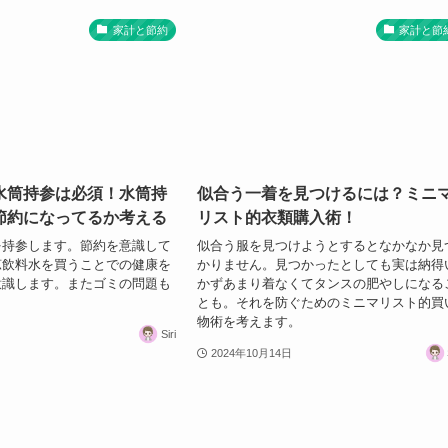
家計と節約
家計と節
水筒持参は必須！水筒持
似合う一着を見つけるには？ミニ
節約になってるか考える
リスト的衣類購入術！
を持参します。節約を意識して
似合う服を見つけようとするとなかなか見
涼飲料水を買うことでの健康を
かりません。見つかったとしても実は納得
意識します。またゴミの問題も
かずあまり着なくてタンスの肥やしになる
とも。それを防ぐためのミニマリスト的買
物術を考えます。
Siri
2024年10月14日