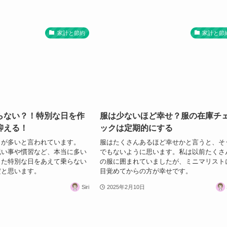
家計と節約
家計と節
らない？！特別な日を作
服は少ないほど幸せ？服の在庫チ
抑える！
ックは定期的にする
日が多いと言われています。
服はたくさんあるほど幸せかと言うと、そ
祝い事や慣習など、本当に多い
でもないように思います。私は以前たくさ
った特別な日をあえて乗らない
の服に囲まれていましたが、ミニマリスト
だと思います。
目覚めてからの方が幸せです。
Siri
2025年2月10日