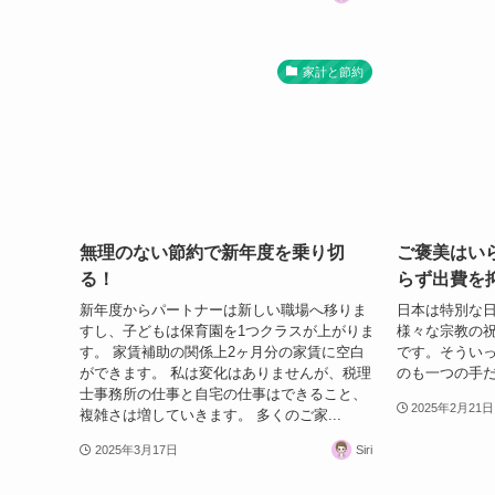
家計と節約
無理のない節約で新年度を乗り切
ご褒美はい
る！
らず出費を
新年度からパートナーは新しい職場へ移りま
日本は特別な
すし、子どもは保育園を1つクラスが上がりま
様々な宗教の
す。 家賃補助の関係上2ヶ月分の家賃に空白
です。そうい
ができます。 私は変化はありませんが、税理
のも一つの手
士事務所の仕事と自宅の仕事はできること、
2025年2月21日
複雑さは増していきます。 多くのご家...
2025年3月17日
Siri