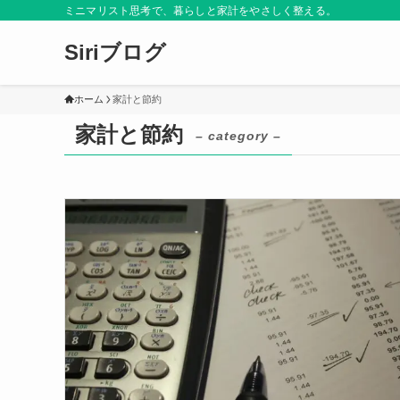
ミニマリスト思考で、暮らしと家計をやさしく整える。
Siriブログ
ホーム
家計と節約
家計と節約
– category –