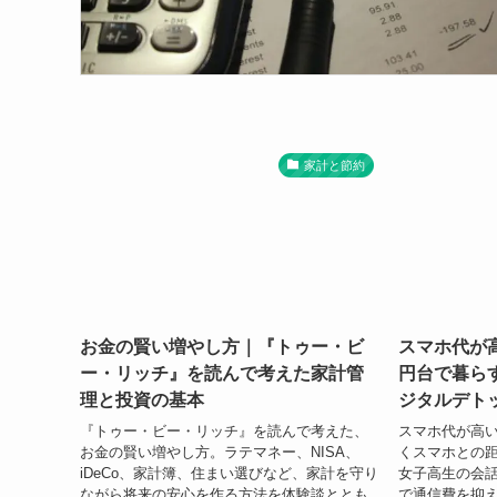
家計と節約
お金の賢い増やし方｜『トゥー・ビ
スマホ代が高
ー・リッチ』を読んで考えた家計管
円台で暮ら
理と投資の基本
ジタルデト
『トゥー・ビー・リッチ』を読んで考えた、
スマホ代が高
お金の賢い増やし方。ラテマネー、NISA、
くスマホとの
iDeCo、家計簿、住まい選びなど、家計を守り
女子高生の会
ながら将来の安心を作る方法を体験談ととも
で通信費を抑