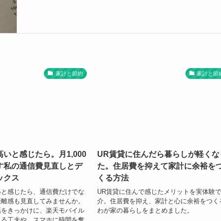
家計と節約
家計と節
いと感じたら。月1,000
UR賃貸に住んだら暮らしが軽くな
す私の通信費見直しとデ
た。住居費を抑えて家計に余裕を
ックス
くる方法
いと感じたら、通信費だけでな
UR賃貸に住んで感じたメリットを実体験
距離感も見直してみませんか。
介。住居費を抑え、家計と心に余裕をつく
話をきっかけに、楽天モバイル
わが家の暮らしをまとめました。
える工夫や、スマホに時間を奪