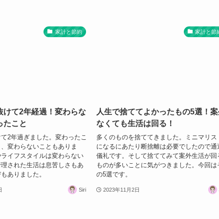
家計と節約
家計と節
抜けて2年経過！変わらな
人生で捨ててよかったもの5選！案
ったこと
なくても生活は回る！
て2年過ぎました。変わったこ
多くのものを捨ててきました。ミニマリス
し、変わらないこともありま
になるにあたり断捨離は必要でしたので通
やライフスタイルは変わらない
儀礼です。そして捨ててみて案外生活が回
管理された生活は息苦しさもあ
ものが多いことに気がつきました。今回は
びもありました。
の5選です。
日
Siri
2023年11月2日