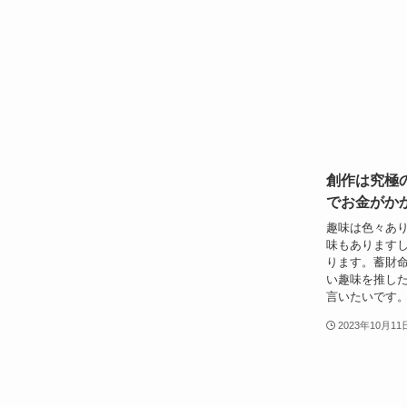
創作は究極
でお金がか
趣味は色々あ
味もあります
ります。蓄財
い趣味を推し
言いたいです
2023年10月11