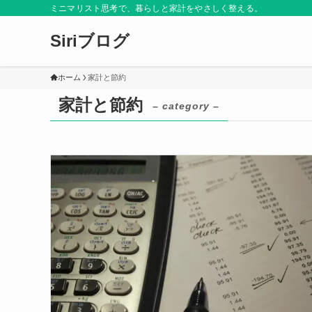
ミニマリスト思考で、暮らしと家計をやさしく整える。
Siriブログ
ホーム
家計と節約
家計と節約
– category –