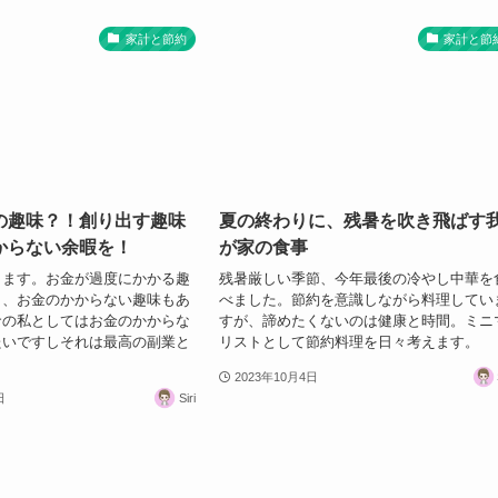
家計と節約
家計と節
の趣味？！創り出す趣味
夏の終わりに、残暑を吹き飛ばす
からない余暇を！
が家の食事
ります。お金が過度にかかる趣
残暑厳しい季節、今年最後の冷やし中華を
し、お金のかからない趣味もあ
べました。節約を意識しながら料理してい
命の私としてはお金のかからな
すが、諦めたくないのは健康と時間。ミニ
たいですしそれは最高の副業と
リストとして節約料理を日々考えます。
。
2023年10月4日
日
Siri